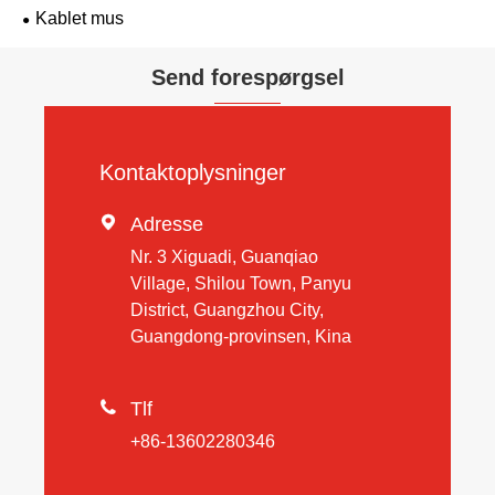
Kablet mus
Send forespørgsel
Kontaktoplysninger

Adresse
Nr. 3 Xiguadi, Guanqiao
Village, Shilou Town, Panyu
District, Guangzhou City,
Guangdong-provinsen, Kina

Tlf
+86-13602280346