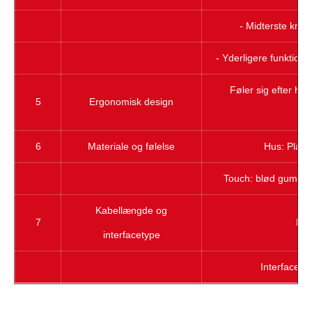
- Midterste knap 
- Yderligere funktions
Føler sig efter hå
5
Ergonomisk design
6
Materiale og følelse
Hus: Plast/
Touch: blød gummi/s
Kabellængde og
7
Kab
interfacetype
Interface t