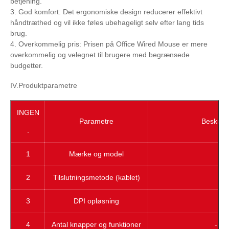
betjening.
3. God komfort: Det ergonomiske design reducerer effektivt
håndtræthed og vil ikke føles ubehageligt selv efter lang tids
brug.
4. Overkommelig pris: Prisen på Office Wired Mouse er mere
overkommelig og velegnet til brugere med begrænsede
budgetter.
IV.Produktparametre
INGEN
Parametre
Beskrive
.
1
Mærke og model
2
Tilslutningsmetode (kablet)
3
DPI opløsning
400
4
Antal knapper og funktioner
- Ve