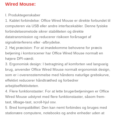
Wired Mouse:
I. Produktegenskaber
1. Kablet forbindelse: Office Wired Mouse er direkte forbundet til
computeren via USB eller andre interfacekabler. Denne fysiske
forbindelsesmetode sikrer stabiliteten og direkte
datatransmission og reducerer risikoen forårsaget af
signalinterferens eller -afbrydelse.
2. Høj præcision: For at imødekomme behovene for præcis
betjening i kontorscener har Office Wired Mouse normalt en
højere DPI-værdi.
3. Ergonomisk design: I betragtning af komforten ved langvarig
brug, anvender Office Wired Mouse normalt ergonomisk design,
som er i overensstemmelse med håndens naturlige grebskurve,
effektivt reducerer håndtræthed og forbedrer
arbejdseffektiviteten.
4. Flere funktionstaster: For at lette brugerbetjeningen er Office
Wired Mouse udstyret med flere funktionstaster, såsom frem-
tast, tilbage-tast, scroll-hjul osv.
5. Bred kompatibilitet: Den kan nemt forbindes og bruges med
stationære computere, notebooks og andre enheder uden at