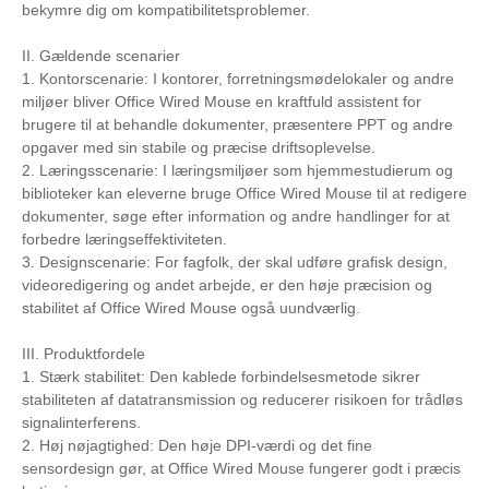
bekymre dig om kompatibilitetsproblemer.
II. Gældende scenarier
1. Kontorscenarie: I kontorer, forretningsmødelokaler og andre
miljøer bliver Office Wired Mouse en kraftfuld assistent for
brugere til at behandle dokumenter, præsentere PPT og andre
opgaver med sin stabile og præcise driftsoplevelse.
2. Læringsscenarie: I læringsmiljøer som hjemmestudierum og
biblioteker kan eleverne bruge Office Wired Mouse til at redigere
dokumenter, søge efter information og andre handlinger for at
forbedre læringseffektiviteten.
3. Designscenarie: For fagfolk, der skal udføre grafisk design,
videoredigering og andet arbejde, er den høje præcision og
stabilitet af Office Wired Mouse også uundværlig.
III. Produktfordele
1. Stærk stabilitet: Den kablede forbindelsesmetode sikrer
stabiliteten af ​​datatransmission og reducerer risikoen for trådløs
signalinterferens.
2. Høj nøjagtighed: Den høje DPI-værdi og det fine
sensordesign gør, at Office Wired Mouse fungerer godt i præcis