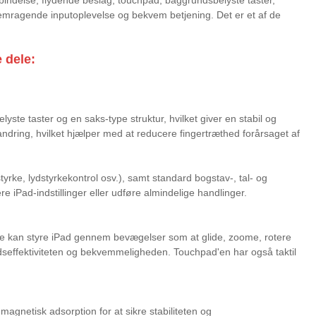
fremragende inputoplevelse og bekvem betjening. Det er et af de
 dele:
lyste taster og en saks-type struktur, hvilket giver en stabil og
ndring, hvilket hjælper med at reducere fingertræthed forårsaget af
rke, lydstyrkekontrol osv.), samt standard bogstav-, tal- og
re iPad-indstillinger eller udføre almindelige handlinger.
ere kan styre iPad gennem bevægelser som at glide, zoome, rotere
dseffektiviteten og bekvemmeligheden. Touchpad'en har også taktil
agnetisk adsorption for at sikre stabiliteten og