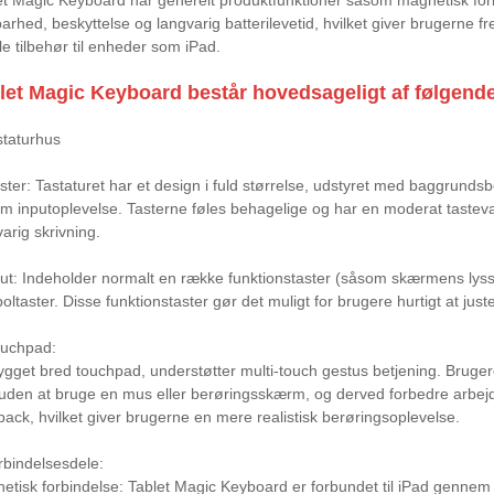
arhed, beskyttelse og langvarig batterilevetid, hvilket giver brugerne 
le tilbehør til enheder som iPad.
let Magic Keyboard består hovedsageligt af følgende
staturhus
ster: Tastaturet har et design i fuld størrelse, udstyret med baggrundsbe
om inputoplevelse. Tasterne føles behagelige og har en moderat tasteva
arig skrivning.
ut: Indeholder normalt en række funktionstaster (såsom skærmens lyssty
ltaster. Disse funktionstaster gør det muligt for brugere hurtigt at juste
ouchpad:
ygget bred touchpad, understøtter multi-touch gestus betjening. Brug
 uden at bruge en mus eller berøringsskærm, og derved forbedre arbej
back, hvilket giver brugerne en mere realistisk berøringsoplevelse.
rbindelsesdele:
etisk forbindelse: Tablet Magic Keyboard er forbundet til iPad gennem m