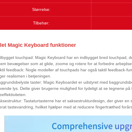
Størrelse:
Tilbehør:
let Magic Keyboard funktioner
ndbygget touchpad: Magic Keyboard har en indbygget bred touchpad, de
em bevægelser som at glide, zoome og rotere for at forbedre arbejdse
aktil feedback: Nogle modeller af touchpads har også taktil feedback-fun
ger realismen i betjeningen.
aggrundsbelyste taster: Magic Keyboardet er udstyret med baggrundsbely
ende lys. Dette giver brugerne mulighed for tydeligt at se tegnene på tas
eeffektiviteten.
aksestruktur: Tastaturtasterne har et saksestrukturdesign, der giver en 
rat tastevandring, hvilket hjælper med at reducere fingertræthed forårs