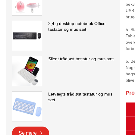
bekv
USB-
brug
2,4 g desktop notebook Office
tastatur og mus sæt
5. St
Tabl
over
forb
Silent trådløst tastatur og mus sæt
6. B
Nogl
bags
blive
Pro
Letvægts trådløst tastatur og mus
sæt
Se mere