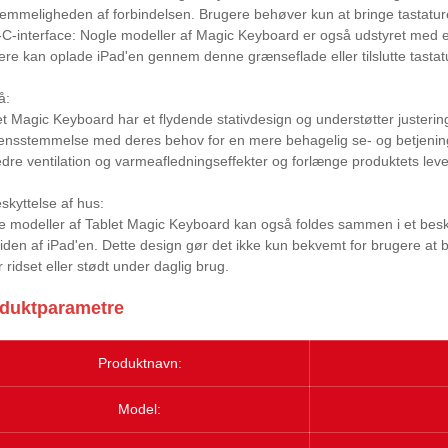
emmeligheden af ​​forbindelsen. Brugere behøver kun at bringe tastature
C-interface: Nogle modeller af Magic Keyboard er også udstyret med et 
ere kan oplade iPad'en gennem denne grænseflade eller tilslutte tastatu
å:
et Magic Keyboard har et flydende stativdesign og understøtter justering 
ensstemmelse med deres behov for en mere behagelig se- og betjenings
edre ventilation og varmeafledningseffekter og forlænge produktets leve
eskyttelse af hus:
e modeller af Tablet Magic Keyboard kan også foldes sammen i et beskytt
iden af ​​iPad'en. Dette design gør det ikke kun bekvemt for brugere at b
r ridset eller stødt under daglig brug.
duktparametre
Produktnavn:
Model: