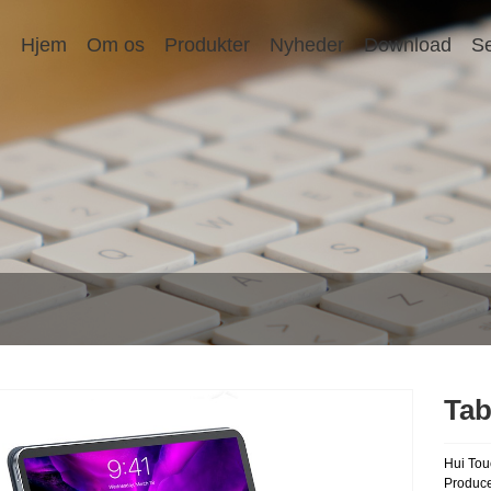
Hjem
Om os
Produkter
Nyheder
Download
Se
Tab
Hui Tou
Producen