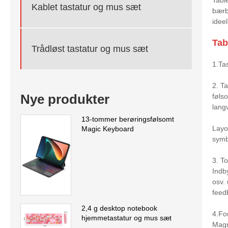
Kablet tastatur og mus sæt
bærb
ideel
Tab
Trådløst tastatur og mus sæt
1.Ta
2. Ta
Nye produkter
føls
langv
13-tommer berøringsfølsomt
Layo
Magic Keyboard
symbo
3. T
Indb
osv.
feed
2,4 g desktop notebook
4.Fo
hjemmetastatur og mus sæt
Magn