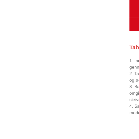
Tab
1. I
genn
2. T
og ø
3. B
omgiv
skriv
4. S
mode