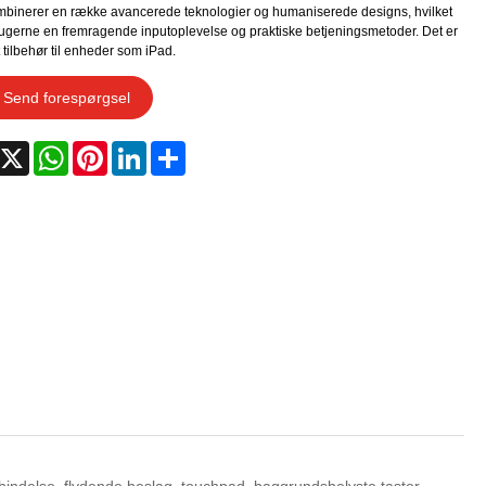
binerer en række avancerede teknologier og humaniserede designs, hvilket
rugerne en fremragende inputoplevelse og praktiske betjeningsmetoder. Det er
t tilbehør til enheder som iPad.
Send forespørgsel
acebook
X
WhatsApp
Pinterest
LinkedIn
Share
indelse, flydende beslag, touchpad, baggrundsbelyste taster,