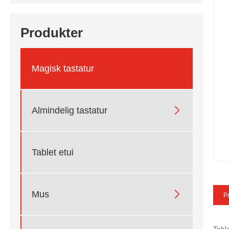
Produkter
Magisk tastatur

Almindelig tastatur
Tablet etui

Mus
Pr
Tabl