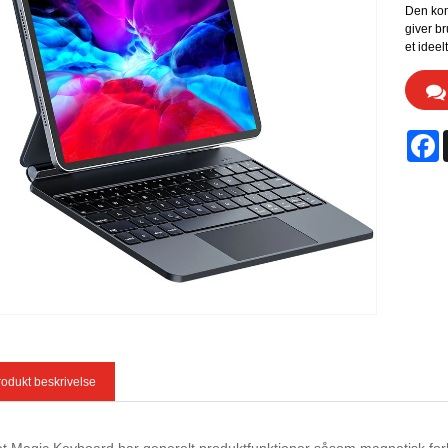
Den kom
giver b
et ideel
F
odukt beskrivelse
et Magic Keyboard har generelt produktfunktioner såsom magnetisk forb